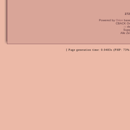
272
Powered by
Orion
bas
CBACK Ori
:-: 
Supp
Alle Z
[ Page generation time: 0.0483s (PHP: 73% 