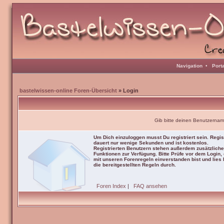
Navigation
•
Port
bastelwissen-online Foren-Übersicht
» Login
Gib bitte deinen Benutzernam
Um Dich einzuloggen musst Du registriert sein. Regis
dauert nur wenige Sekunden und ist kostenlos.
Registrierten Benutzern stehen außerdem zusätzliche
Funktionen zur Verfügung. Bitte Prüfe vor dem Login,
mit unseren Forenregeln einverstanden bist und lies b
die bereitgestellten Regeln durch.
Foren Index
|
FAQ ansehen