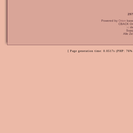
297
Powered by
Orion
bas
CBACK Ori
:-: 
Supp
Alle Z
[ Page generation time: 0.0517s (PHP: 76% 