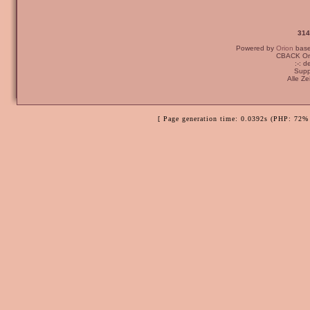
314
Powered by
Orion
bas
CBACK Ori
:-: 
Supp
Alle Z
[ Page generation time: 0.0392s (PHP: 72% 