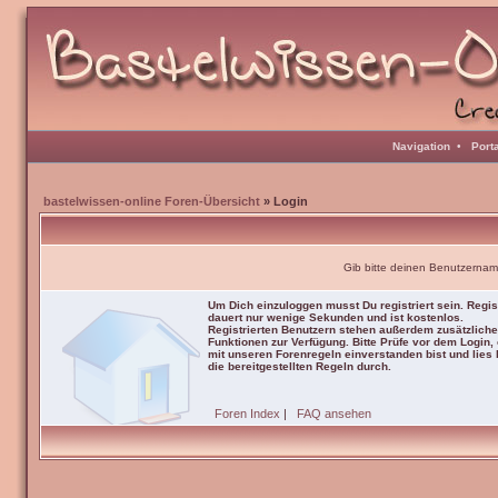
Navigation
•
Port
bastelwissen-online Foren-Übersicht
» Login
Gib bitte deinen Benutzernam
Um Dich einzuloggen musst Du registriert sein. Regis
dauert nur wenige Sekunden und ist kostenlos.
Registrierten Benutzern stehen außerdem zusätzliche
Funktionen zur Verfügung. Bitte Prüfe vor dem Login,
mit unseren Forenregeln einverstanden bist und lies b
die bereitgestellten Regeln durch.
Foren Index
|
FAQ ansehen