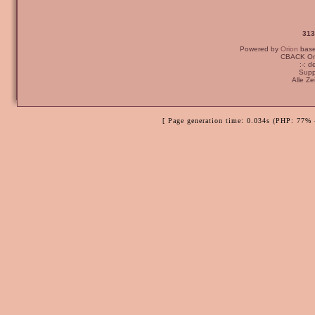
313
Powered by
Orion
bas
CBACK Ori
:-: 
Supp
Alle Z
[ Page generation time: 0.034s (PHP: 77% 