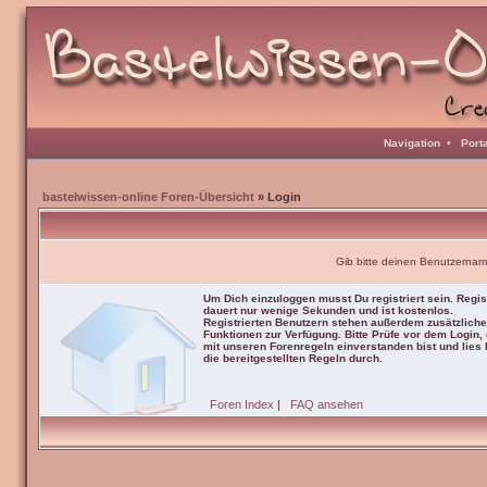
Navigation
•
Port
bastelwissen-online Foren-Übersicht
» Login
Gib bitte deinen Benutzernam
Um Dich einzuloggen musst Du registriert sein. Regis
dauert nur wenige Sekunden und ist kostenlos.
Registrierten Benutzern stehen außerdem zusätzliche
Funktionen zur Verfügung. Bitte Prüfe vor dem Login,
mit unseren Forenregeln einverstanden bist und lies b
die bereitgestellten Regeln durch.
Foren Index
|
FAQ ansehen