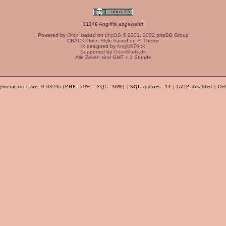
31346
Angriffe abgewehrt
Powered by
Orion
based on
phpBB
© 2001, 2002 phpBB Group
CBACK Orion Style based on FI Theme
:-: designed by
Angi0570
:-:
Supported by
OrionMods.de
Alle Zeiten sind GMT + 1 Stunde
generation time: 0.0324s (PHP: 70% - SQL: 30%) | SQL queries: 14 | GZIP disabled | De