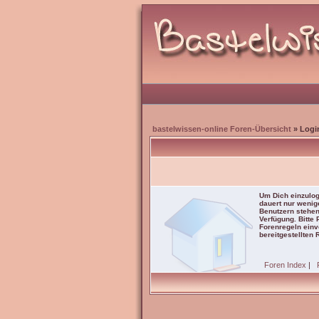
bastelwissen-online Foren-Übersicht
» Logi
Um Dich einzulog
dauert nur wenig
Benutzern stehen
Verfügung. Bitte
Forenregeln einve
bereitgestellten 
Foren Index
|