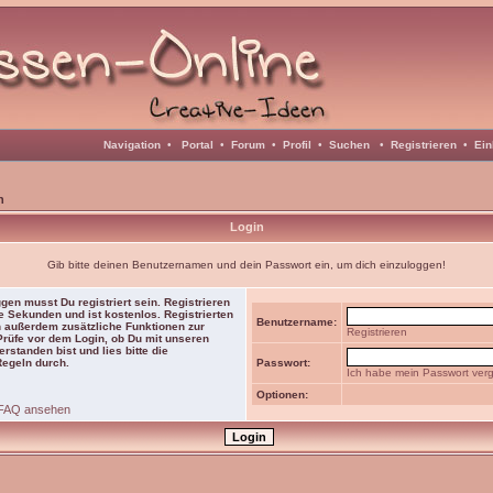
Navigation
•
Portal
•
Forum
•
Profil
•
Suchen
•
Registrieren
•
Ein
n
Login
Gib bitte deinen Benutzernamen und dein Passwort ein, um dich einzuloggen!
gen musst Du registriert sein. Registrieren
e Sekunden und ist kostenlos. Registrierten
Benutzername:
 außerdem zusätzliche Funktionen zur
Registrieren
 Prüfe vor dem Login, ob Du mit unseren
rstanden bist und lies bitte die
Regeln durch.
Passwort:
Ich habe mein Passwort ver
Optionen:
FAQ ansehen