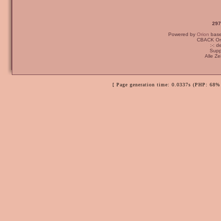
297
Powered by
Orion
bas
CBACK Ori
:-: 
Supp
Alle Z
[ Page generation time: 0.0337s (PHP: 68% 