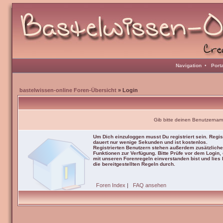
Navigation
•
Port
bastelwissen-online Foren-Übersicht
» Login
Gib bitte deinen Benutzernam
Um Dich einzuloggen musst Du registriert sein. Regis
dauert nur wenige Sekunden und ist kostenlos.
Registrierten Benutzern stehen außerdem zusätzliche
Funktionen zur Verfügung. Bitte Prüfe vor dem Login,
mit unseren Forenregeln einverstanden bist und lies b
die bereitgestellten Regeln durch.
Foren Index
|
FAQ ansehen