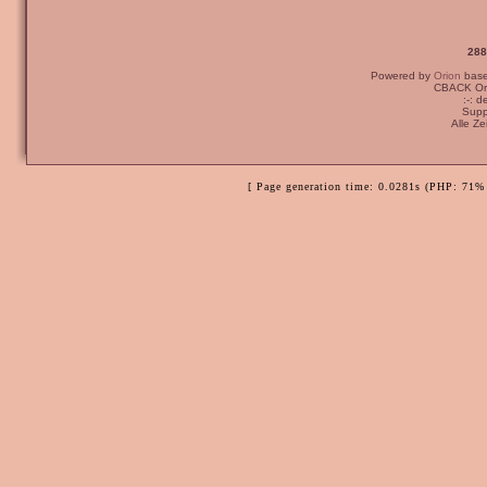
288
Powered by
Orion
bas
CBACK Ori
:-: 
Supp
Alle Z
[ Page generation time: 0.0281s (PHP: 71% 