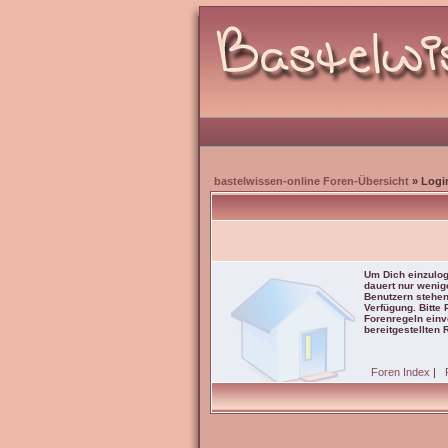
bastelwissen-online Foren-Übersicht
» Logi
Um Dich einzulog
dauert nur wenig
Benutzern stehen
Verfügung. Bitte
Forenregeln einve
bereitgestellten 
Foren Index
|