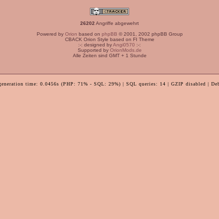
26202
Angriffe abgewehrt
Powered by
Orion
based on
phpBB
© 2001, 2002 phpBB Group
CBACK Orion Style based on FI Theme
:-: designed by
Angi0570
:-:
Supported by
OrionMods.de
Alle Zeiten sind GMT + 1 Stunde
generation time: 0.0456s (PHP: 71% - SQL: 29%) | SQL queries: 14 | GZIP disabled | De