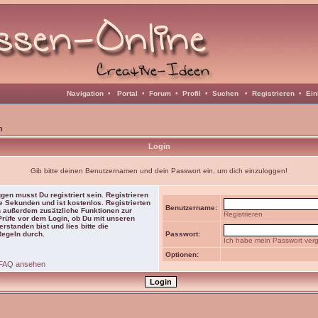
Navigation
•
Portal
•
Forum
•
Profil
•
Suchen
•
Registrieren
•
Ein
n
Login
Gib bitte deinen Benutzernamen und dein Passwort ein, um dich einzuloggen!
gen musst Du registriert sein. Registrieren
e Sekunden und ist kostenlos. Registrierten
Benutzername:
 außerdem zusätzliche Funktionen zur
Registrieren
 Prüfe vor dem Login, ob Du mit unseren
rstanden bist und lies bitte die
Regeln durch.
Passwort:
Ich habe mein Passwort ver
Optionen:
FAQ ansehen