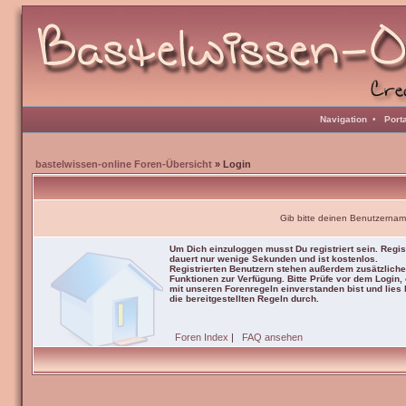
Navigation
•
Port
bastelwissen-online Foren-Übersicht
» Login
Gib bitte deinen Benutzernam
Um Dich einzuloggen musst Du registriert sein. Regis
dauert nur wenige Sekunden und ist kostenlos.
Registrierten Benutzern stehen außerdem zusätzliche
Funktionen zur Verfügung. Bitte Prüfe vor dem Login,
mit unseren Forenregeln einverstanden bist und lies b
die bereitgestellten Regeln durch.
Foren Index
|
FAQ ansehen