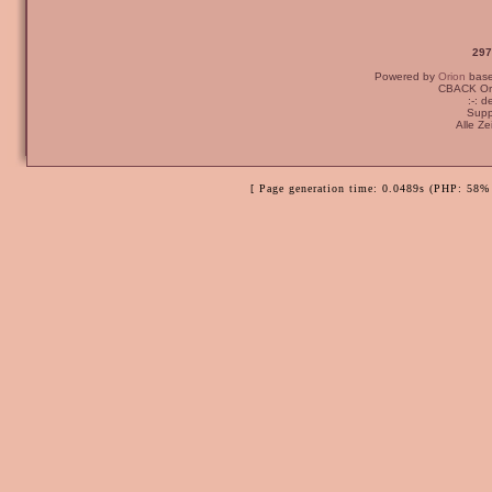
297
Powered by
Orion
bas
CBACK Ori
:-: 
Supp
Alle Z
[ Page generation time: 0.0489s (PHP: 58% 