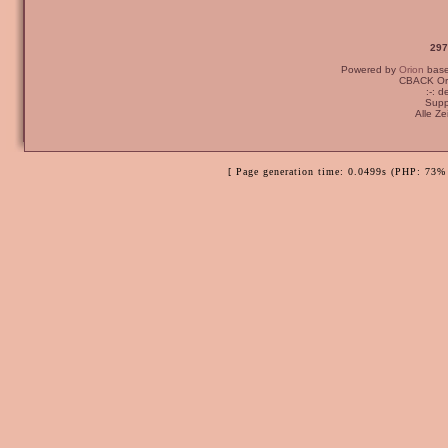
297
Powered by
Orion
bas
CBACK Ori
:-: 
Supp
Alle Z
[ Page generation time: 0.0499s (PHP: 73% 