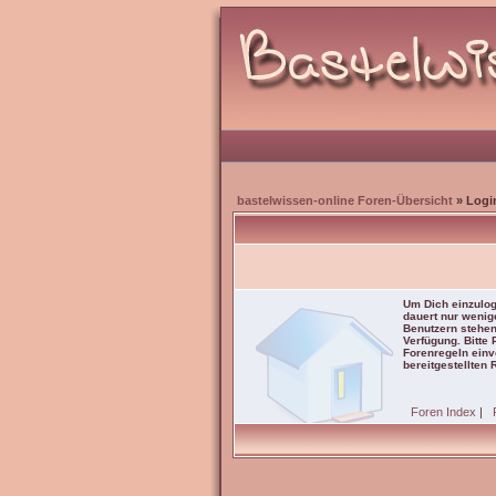
bastelwissen-online Foren-Übersicht
» Logi
Um Dich einzulog
dauert nur wenig
Benutzern stehen
Verfügung. Bitte
Forenregeln einve
bereitgestellten 
Foren Index
|