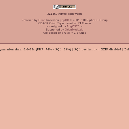
31346
Angriffe abgewehrt
Powered by
Orion
based on
phpBB
© 2001, 2002 phpBB Group
CBACK Orion Style based on FI Theme
:-: designed by
Angi0570
:-:
Supported by
OrionMods.de
Alle Zeiten sind GMT + 1 Stunde
generation time: 0.0436s (PHP: 76% - SQL: 24%) | SQL queries: 14 | GZIP disabled | De