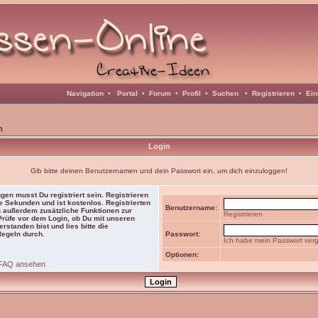
Navigation
•
Portal
•
Forum
•
Profil
•
Suchen
•
Registrieren
•
Ein
n
Login
Gib bitte deinen Benutzernamen und dein Passwort ein, um dich einzuloggen!
gen musst Du registriert sein. Registrieren
e Sekunden und ist kostenlos. Registrierten
Benutzername:
 außerdem zusätzliche Funktionen zur
Registrieren
 Prüfe vor dem Login, ob Du mit unseren
rstanden bist und lies bitte die
Regeln durch.
Passwort:
Ich habe mein Passwort ver
Optionen:
FAQ ansehen