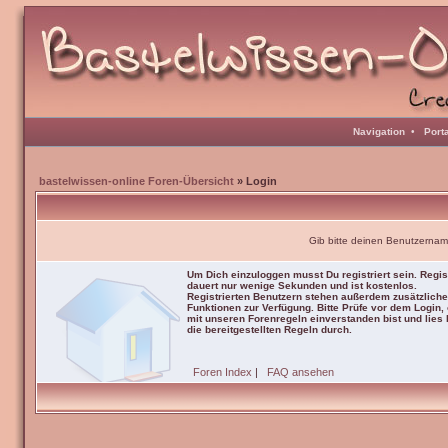
Navigation
•
Port
bastelwissen-online Foren-Übersicht
» Login
Gib bitte deinen Benutzernam
Um Dich einzuloggen musst Du registriert sein. Regis
dauert nur wenige Sekunden und ist kostenlos.
Registrierten Benutzern stehen außerdem zusätzliche
Funktionen zur Verfügung. Bitte Prüfe vor dem Login,
mit unseren Forenregeln einverstanden bist und lies b
die bereitgestellten Regeln durch.
Foren Index
|
FAQ ansehen