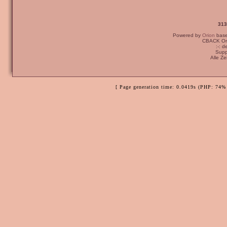
313
Powered by
Orion
bas
CBACK Ori
:-: 
Supp
Alle Z
[ Page generation time: 0.0419s (PHP: 74% 