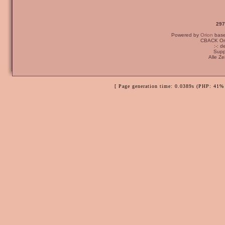
297
Powered by
Orion
bas
CBACK Ori
:-: 
Supp
Alle Z
[ Page generation time: 0.0389s (PHP: 41% 