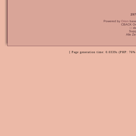
297
Powered by
Orion
bas
CBACK Ori
:-: 
Supp
Alle Z
[ Page generation time: 0.0339s (PHP: 76% 