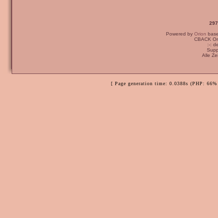
297
Powered by
Orion
bas
CBACK Ori
:-: 
Supp
Alle Z
[ Page generation time: 0.0388s (PHP: 66% 