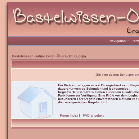
Navigation
•
Port
bastelwissen-online Foren-Übersicht
» Login
Gib bitte deinen Benutzernam
Um Dich einzuloggen musst Du registriert sein. Regis
dauert nur wenige Sekunden und ist kostenlos.
Registrierten Benutzern stehen außerdem zusätzliche
Funktionen zur Verfügung. Bitte Prüfe vor dem Login,
mit unseren Forenregeln einverstanden bist und lies b
die bereitgestellten Regeln durch.
Foren Index
|
FAQ ansehen