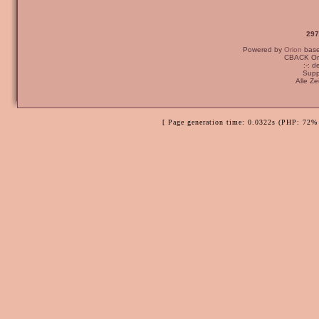
297
Powered by
Orion
bas
CBACK Ori
:-: 
Supp
Alle Z
[ Page generation time: 0.0322s (PHP: 72% 