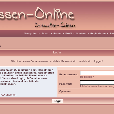
Navigation
•
Portal
•
Forum
•
Profil
•
Suchen
•
Registrieren
•
Ein
n
Login
Gib bitte deinen Benutzernamen und dein Passwort ein, um dich einzuloggen!
gen musst Du registriert sein. Registrieren
e Sekunden und ist kostenlos. Registrierten
Benutzername:
 außerdem zusätzliche Funktionen zur
Registrieren
 Prüfe vor dem Login, ob Du mit unseren
rstanden bist und lies bitte die
Regeln durch.
Passwort:
Ich habe mein Passwort ver
Optionen:
FAQ ansehen