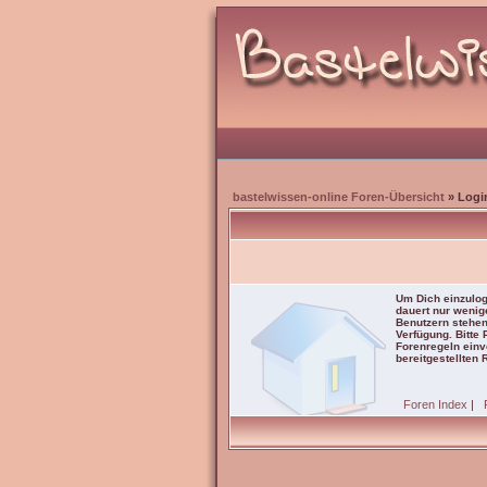
bastelwissen-online Foren-Übersicht
» Logi
Um Dich einzulog
dauert nur wenig
Benutzern stehen
Verfügung. Bitte
Forenregeln einve
bereitgestellten 
Foren Index
|