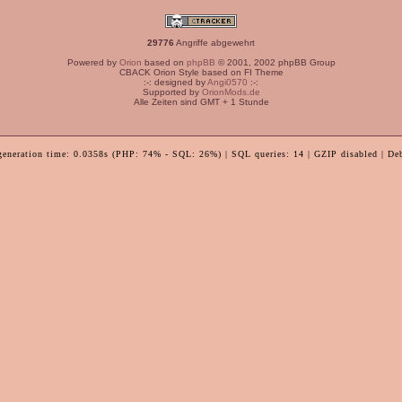
29776
Angriffe abgewehrt
Powered by
Orion
based on
phpBB
© 2001, 2002 phpBB Group
CBACK Orion Style based on FI Theme
:-: designed by
Angi0570
:-:
Supported by
OrionMods.de
Alle Zeiten sind GMT + 1 Stunde
generation time: 0.0358s (PHP: 74% - SQL: 26%) | SQL queries: 14 | GZIP disabled | De