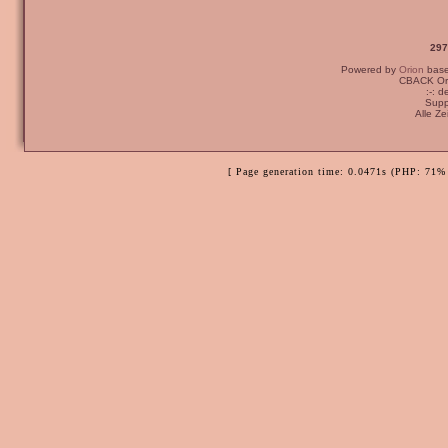
297
Powered by
Orion
bas
CBACK Ori
:-: 
Supp
Alle Z
[ Page generation time: 0.0471s (PHP: 71% 