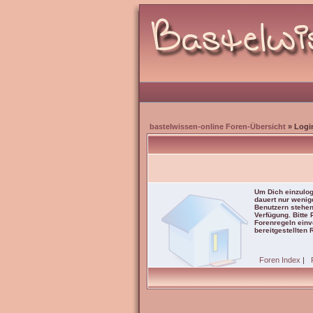
bastelwissen-online Foren-Übersicht
» Logi
Um Dich einzulog
dauert nur wenig
Benutzern stehen
Verfügung. Bitte
Forenregeln einve
bereitgestellten 
Foren Index
|