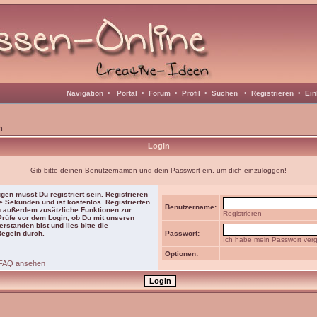
Navigation
•
Portal
•
Forum
•
Profil
•
Suchen
•
Registrieren
•
Ein
n
Login
Gib bitte deinen Benutzernamen und dein Passwort ein, um dich einzuloggen!
gen musst Du registriert sein. Registrieren
e Sekunden und ist kostenlos. Registrierten
Benutzername:
 außerdem zusätzliche Funktionen zur
Registrieren
 Prüfe vor dem Login, ob Du mit unseren
rstanden bist und lies bitte die
Regeln durch.
Passwort:
Ich habe mein Passwort ver
Optionen:
FAQ ansehen