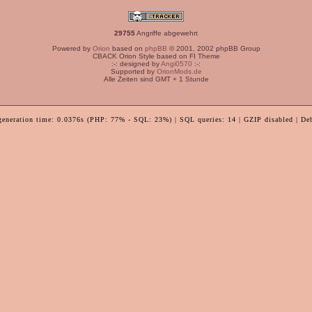
29755
Angriffe abgewehrt
Powered by
Orion
based on
phpBB
© 2001, 2002 phpBB Group
CBACK Orion Style based on FI Theme
:-: designed by
Angi0570
:-:
Supported by
OrionMods.de
Alle Zeiten sind GMT + 1 Stunde
generation time: 0.0376s (PHP: 77% - SQL: 23%) | SQL queries: 14 | GZIP disabled | De