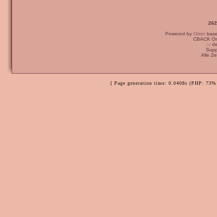
262
Powered by
Orion
bas
CBACK Ori
:-: 
Supp
Alle Z
[ Page generation time: 0.0408s (PHP: 73% 