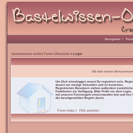
Navigation
•
Port
bastelwissen-online Foren-Übersicht
» Login
Gib bitte deinen Benutzernam
Um Dich einzuloggen musst Du registriert sein. Regis
dauert nur wenige Sekunden und ist kostenlos.
Registrierten Benutzern stehen außerdem zusätzliche
Funktionen zur Verfügung. Bitte Prüfe vor dem Login,
mit unseren Forenregeln einverstanden bist und lies b
die bereitgestellten Regeln durch.
Foren Index
|
FAQ ansehen