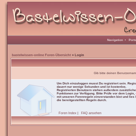
Navigation
•
Port
bastelwissen-online Foren-Übersicht
» Login
Gib bitte deinen Benutzernam
Um Dich einzuloggen musst Du registriert sein. Regis
dauert nur wenige Sekunden und ist kostenlos.
Registrierten Benutzern stehen außerdem zusätzliche
Funktionen zur Verfügung. Bitte Prüfe vor dem Login,
mit unseren Forenregeln einverstanden bist und lies b
die bereitgestellten Regeln durch.
Foren Index
|
FAQ ansehen