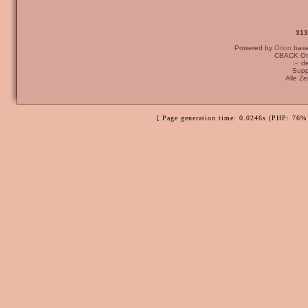
313
Powered by
Orion
bas
CBACK Ori
:-: 
Supp
Alle Z
[ Page generation time: 0.0246s (PHP: 76% 