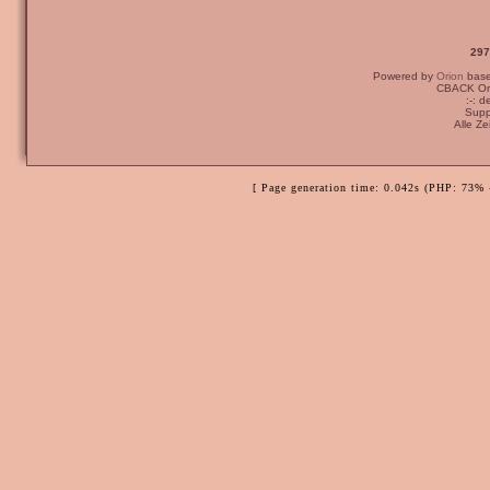
297
Powered by
Orion
bas
CBACK Ori
:-: 
Supp
Alle Z
[ Page generation time: 0.042s (PHP: 73% 