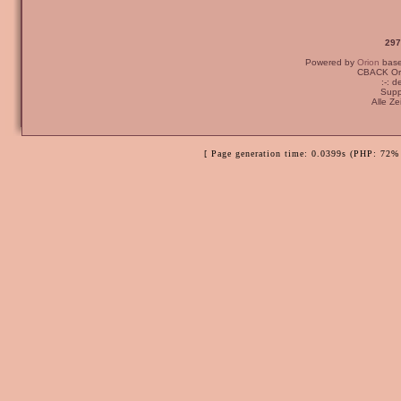
297
Powered by
Orion
bas
CBACK Ori
:-: 
Supp
Alle Z
[ Page generation time: 0.0399s (PHP: 72% 