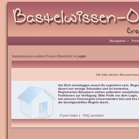
Navigation
•
Port
bastelwissen-online Foren-Übersicht
» Login
Gib bitte deinen Benutzernam
Um Dich einzuloggen musst Du registriert sein. Regis
dauert nur wenige Sekunden und ist kostenlos.
Registrierten Benutzern stehen außerdem zusätzliche
Funktionen zur Verfügung. Bitte Prüfe vor dem Login,
mit unseren Forenregeln einverstanden bist und lies b
die bereitgestellten Regeln durch.
Foren Index
|
FAQ ansehen