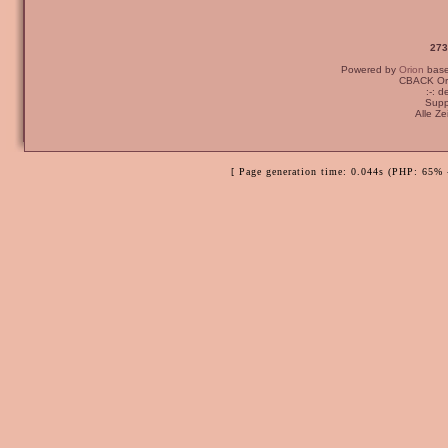
273
Powered by
Orion
bas
CBACK Ori
:-: 
Supp
Alle Z
[ Page generation time: 0.044s (PHP: 65% 