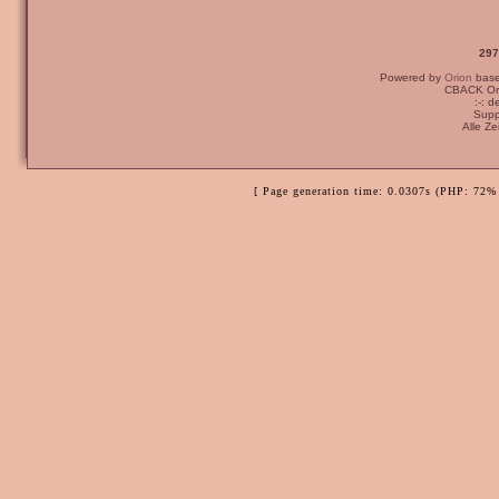
297
Powered by
Orion
bas
CBACK Ori
:-: 
Supp
Alle Z
[ Page generation time: 0.0307s (PHP: 72% 