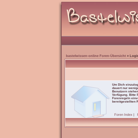
bastelwissen-online Foren-Übersicht
» Logi
Um Dich einzulog
dauert nur wenig
Benutzern stehen
Verfügung. Bitte
Forenregeln einve
bereitgestellten 
Foren Index
|