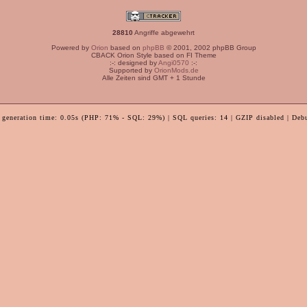
28810
Angriffe abgewehrt
Powered by
Orion
based on
phpBB
© 2001, 2002 phpBB Group
CBACK Orion Style based on FI Theme
:-: designed by
Angi0570
:-:
Supported by
OrionMods.de
Alle Zeiten sind GMT + 1 Stunde
 generation time: 0.05s (PHP: 71% - SQL: 29%) | SQL queries: 14 | GZIP disabled | Deb