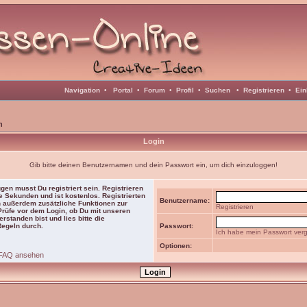
Navigation
•
Portal
•
Forum
•
Profil
•
Suchen
•
Registrieren
•
Ein
n
Login
Gib bitte deinen Benutzernamen und dein Passwort ein, um dich einzuloggen!
gen musst Du registriert sein. Registrieren
e Sekunden und ist kostenlos. Registrierten
Benutzername:
 außerdem zusätzliche Funktionen zur
Registrieren
 Prüfe vor dem Login, ob Du mit unseren
rstanden bist und lies bitte die
Regeln durch.
Passwort:
Ich habe mein Passwort ver
Optionen:
FAQ ansehen