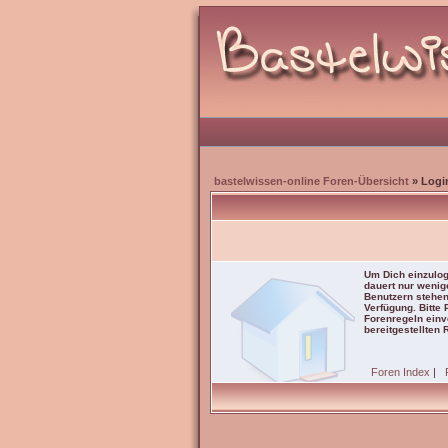
bastelwissen-online Foren-Übersicht
» Logi
Um Dich einzulog
dauert nur wenig
Benutzern stehen
Verfügung. Bitte
Forenregeln einve
bereitgestellten 
Foren Index
|