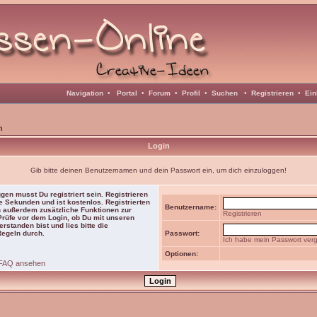
Navigation
•
Portal
•
Forum
•
Profil
•
Suchen
•
Registrieren
•
Ein
n
Login
Gib bitte deinen Benutzernamen und dein Passwort ein, um dich einzuloggen!
gen musst Du registriert sein. Registrieren
e Sekunden und ist kostenlos. Registrierten
Benutzername:
 außerdem zusätzliche Funktionen zur
Registrieren
 Prüfe vor dem Login, ob Du mit unseren
rstanden bist und lies bitte die
Regeln durch.
Passwort:
Ich habe mein Passwort ver
Optionen:
FAQ ansehen