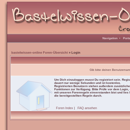
Navigation
•
Port
bastelwissen-online Foren-Übersicht
» Login
Gib bitte deinen Benutzernam
Um Dich einzuloggen musst Du registriert sein. Regis
dauert nur wenige Sekunden und ist kostenlos.
Registrierten Benutzern stehen außerdem zusätzliche
Funktionen zur Verfügung. Bitte Prüfe vor dem Login,
mit unseren Forenregeln einverstanden bist und lies b
die bereitgestellten Regeln durch.
Foren Index
|
FAQ ansehen