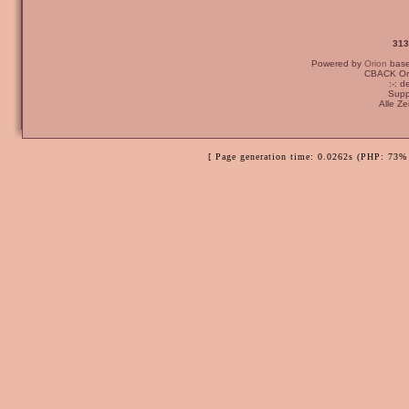
313
Powered by
Orion
bas
CBACK Ori
:-: 
Supp
Alle Z
[ Page generation time: 0.0262s (PHP: 73% 