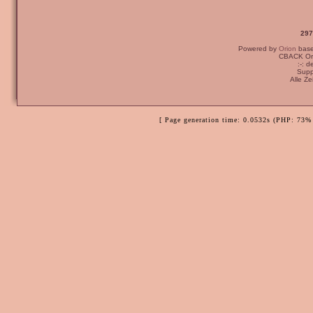
297
Powered by
Orion
bas
CBACK Ori
:-: 
Supp
Alle Z
[ Page generation time: 0.0532s (PHP: 73% 