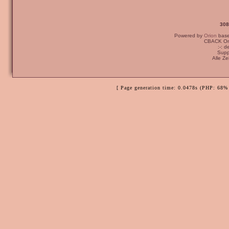
308
Powered by
Orion
bas
CBACK Ori
:-: 
Supp
Alle Z
[ Page generation time: 0.0478s (PHP: 68% 