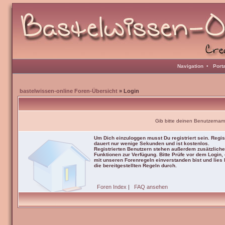
Navigation
•
Port
bastelwissen-online Foren-Übersicht
» Login
Gib bitte deinen Benutzernam
Um Dich einzuloggen musst Du registriert sein. Regis
dauert nur wenige Sekunden und ist kostenlos.
Registrierten Benutzern stehen außerdem zusätzliche
Funktionen zur Verfügung. Bitte Prüfe vor dem Login,
mit unseren Forenregeln einverstanden bist und lies b
die bereitgestellten Regeln durch.
Foren Index
|
FAQ ansehen