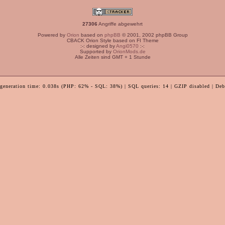
27306
Angriffe abgewehrt
Powered by
Orion
based on
phpBB
© 2001, 2002 phpBB Group
CBACK Orion Style based on FI Theme
:-: designed by
Angi0570
:-:
Supported by
OrionMods.de
Alle Zeiten sind GMT + 1 Stunde
 generation time: 0.038s (PHP: 62% - SQL: 38%) | SQL queries: 14 | GZIP disabled | Deb