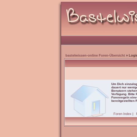
bastelwissen-online Foren-Übersicht
» Logi
Um Dich einzulog
dauert nur wenig
Benutzern stehen
Verfügung. Bitte
Forenregeln einve
bereitgestellten 
Foren Index
|