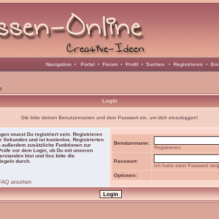
Navigation
•
Portal
•
Forum
•
Profil
•
Suchen
•
Registrieren
•
Ein
n
Login
Gib bitte deinen Benutzernamen und dein Passwort ein, um dich einzuloggen!
gen musst Du registriert sein. Registrieren
e Sekunden und ist kostenlos. Registrierten
Benutzername:
 außerdem zusätzliche Funktionen zur
Registrieren
 Prüfe vor dem Login, ob Du mit unseren
rstanden bist und lies bitte die
Regeln durch.
Passwort:
Ich habe mein Passwort ver
Optionen:
FAQ ansehen