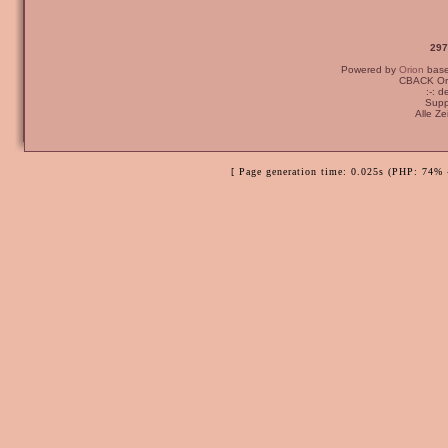
297
Powered by
Orion
bas
CBACK Ori
:-: 
Supp
Alle Z
[ Page generation time: 0.025s (PHP: 74% 