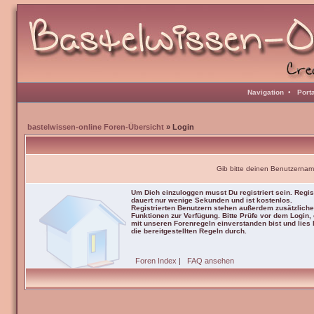
Navigation
•
Port
bastelwissen-online Foren-Übersicht
» Login
Gib bitte deinen Benutzernam
Um Dich einzuloggen musst Du registriert sein. Regis
dauert nur wenige Sekunden und ist kostenlos.
Registrierten Benutzern stehen außerdem zusätzliche
Funktionen zur Verfügung. Bitte Prüfe vor dem Login,
mit unseren Forenregeln einverstanden bist und lies b
die bereitgestellten Regeln durch.
Foren Index
|
FAQ ansehen