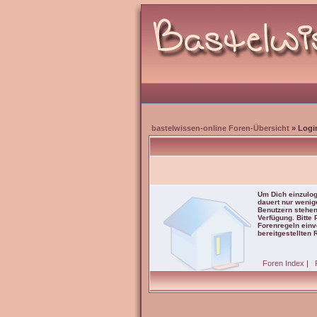
bastelwissen-online Foren-Übersicht
» Logi
Um Dich einzulog
dauert nur wenig
Benutzern stehen
Verfügung. Bitte
Forenregeln einve
bereitgestellten 
Foren Index
|