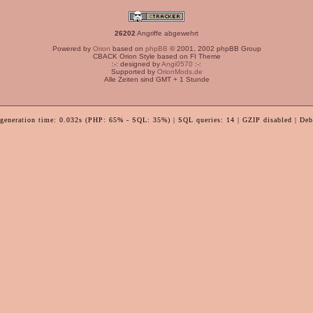
26202
Angriffe abgewehrt
Powered by
Orion
based on
phpBB
© 2001, 2002 phpBB Group
CBACK Orion Style based on FI Theme
:-: designed by
Angi0570
:-:
Supported by
OrionMods.de
Alle Zeiten sind GMT + 1 Stunde
 generation time: 0.032s (PHP: 65% - SQL: 35%) | SQL queries: 14 | GZIP disabled | Deb