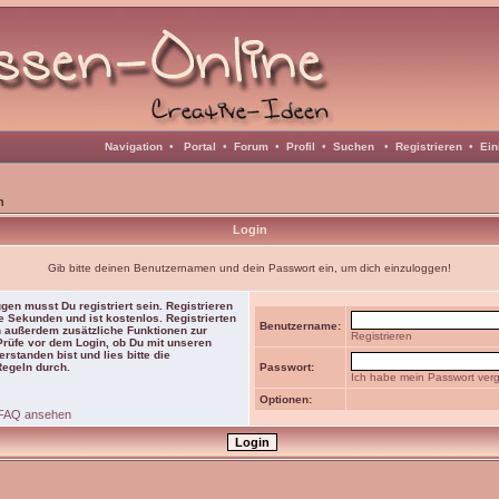
Navigation
•
Portal
•
Forum
•
Profil
•
Suchen
•
Registrieren
•
Ein
n
Login
Gib bitte deinen Benutzernamen und dein Passwort ein, um dich einzuloggen!
gen musst Du registriert sein. Registrieren
e Sekunden und ist kostenlos. Registrierten
Benutzername:
 außerdem zusätzliche Funktionen zur
Registrieren
 Prüfe vor dem Login, ob Du mit unseren
rstanden bist und lies bitte die
Regeln durch.
Passwort:
Ich habe mein Passwort ver
Optionen:
FAQ ansehen