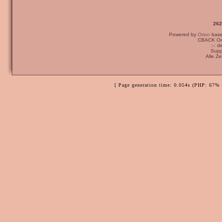
262
Powered by
Orion
bas
CBACK Ori
:-: 
Supp
Alle Z
[ Page generation time: 0.054s (PHP: 67% 