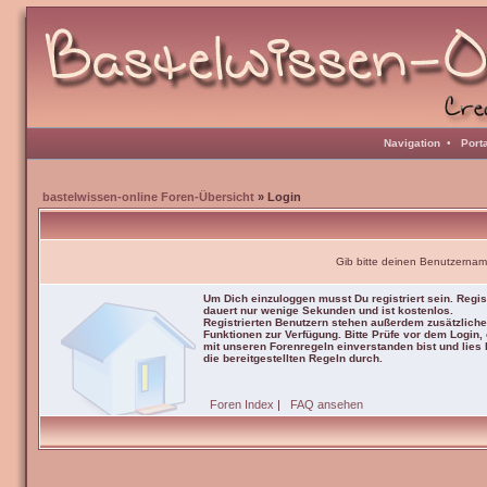
Navigation
•
Port
bastelwissen-online Foren-Übersicht
» Login
Gib bitte deinen Benutzernam
Um Dich einzuloggen musst Du registriert sein. Regis
dauert nur wenige Sekunden und ist kostenlos.
Registrierten Benutzern stehen außerdem zusätzliche
Funktionen zur Verfügung. Bitte Prüfe vor dem Login,
mit unseren Forenregeln einverstanden bist und lies b
die bereitgestellten Regeln durch.
Foren Index
|
FAQ ansehen