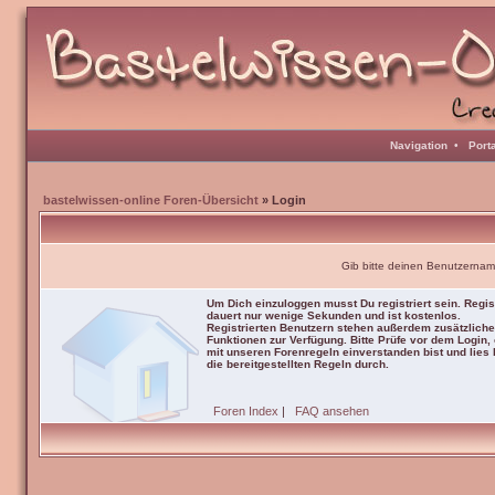
Navigation
•
Port
bastelwissen-online Foren-Übersicht
» Login
Gib bitte deinen Benutzernam
Um Dich einzuloggen musst Du registriert sein. Regis
dauert nur wenige Sekunden und ist kostenlos.
Registrierten Benutzern stehen außerdem zusätzliche
Funktionen zur Verfügung. Bitte Prüfe vor dem Login,
mit unseren Forenregeln einverstanden bist und lies b
die bereitgestellten Regeln durch.
Foren Index
|
FAQ ansehen