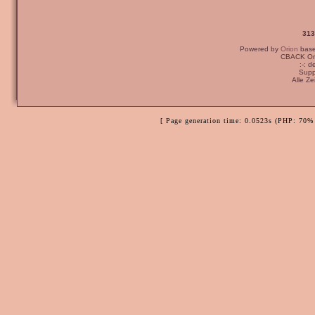
313
Powered by
Orion
bas
CBACK Ori
:-: 
Supp
Alle Z
[ Page generation time: 0.0523s (PHP: 70% 