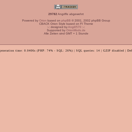
29782
Angriffe abgewehrt
Powered by
Orion
based on
phpBB
© 2001, 2002 phpBB Group
CBACK Orion Style based on FI Theme
:-: designed by
Angi0570
:-:
Supported by
OrionMods.de
Alle Zeiten sind GMT + 1 Stunde
generation time: 0.0406s (PHP: 74% - SQL: 26%) | SQL queries: 14 | GZIP disabled | De