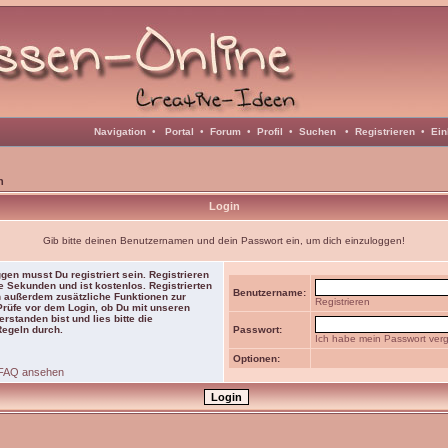
Navigation
•
Portal
•
Forum
•
Profil
•
Suchen
•
Registrieren
•
Ein
n
Login
Gib bitte deinen Benutzernamen und dein Passwort ein, um dich einzuloggen!
gen musst Du registriert sein. Registrieren
e Sekunden und ist kostenlos. Registrierten
Benutzername:
 außerdem zusätzliche Funktionen zur
Registrieren
 Prüfe vor dem Login, ob Du mit unseren
rstanden bist und lies bitte die
Regeln durch.
Passwort:
Ich habe mein Passwort ver
Optionen:
FAQ ansehen