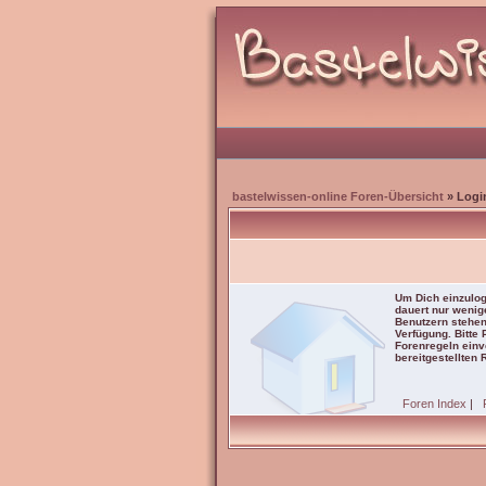
bastelwissen-online Foren-Übersicht
» Logi
Um Dich einzulog
dauert nur wenig
Benutzern stehen
Verfügung. Bitte
Forenregeln einve
bereitgestellten 
Foren Index
|