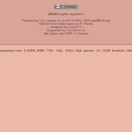
26226
Angriffe abgewehrt
Powered by
Orion
based on
phpBB
© 2001, 2002 phpBB Group
CBACK Orion Style based on FI Theme
:-: designed by
Angi0570
:-:
Supported by
OrionMods.de
Alle Zeiten sind GMT + 1 Stunde
generation time: 0.0399s (PHP: 75% - SQL: 25%) | SQL queries: 14 | GZIP disabled | De