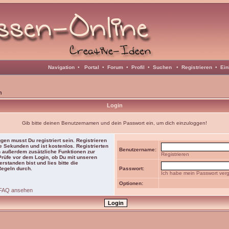
Navigation
•
Portal
•
Forum
•
Profil
•
Suchen
•
Registrieren
•
Ein
n
Login
Gib bitte deinen Benutzernamen und dein Passwort ein, um dich einzuloggen!
gen musst Du registriert sein. Registrieren
e Sekunden und ist kostenlos. Registrierten
Benutzername:
 außerdem zusätzliche Funktionen zur
Registrieren
 Prüfe vor dem Login, ob Du mit unseren
rstanden bist und lies bitte die
Regeln durch.
Passwort:
Ich habe mein Passwort ver
Optionen:
FAQ ansehen