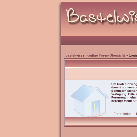
bastelwissen-online Foren-Übersicht
» Logi
Um Dich einzulog
dauert nur wenig
Benutzern stehen
Verfügung. Bitte
Forenregeln einve
bereitgestellten 
Foren Index
|