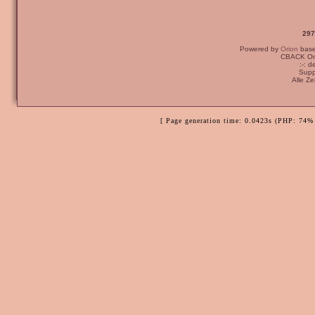
297
Powered by
Orion
bas
CBACK Ori
:-: 
Supp
Alle Z
[ Page generation time: 0.0423s (PHP: 74% 