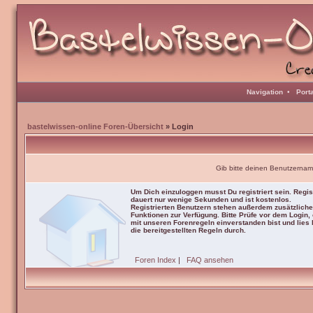
Navigation
•
Port
bastelwissen-online Foren-Übersicht
» Login
Gib bitte deinen Benutzernam
Um Dich einzuloggen musst Du registriert sein. Regis
dauert nur wenige Sekunden und ist kostenlos.
Registrierten Benutzern stehen außerdem zusätzliche
Funktionen zur Verfügung. Bitte Prüfe vor dem Login,
mit unseren Forenregeln einverstanden bist und lies b
die bereitgestellten Regeln durch.
Foren Index
|
FAQ ansehen