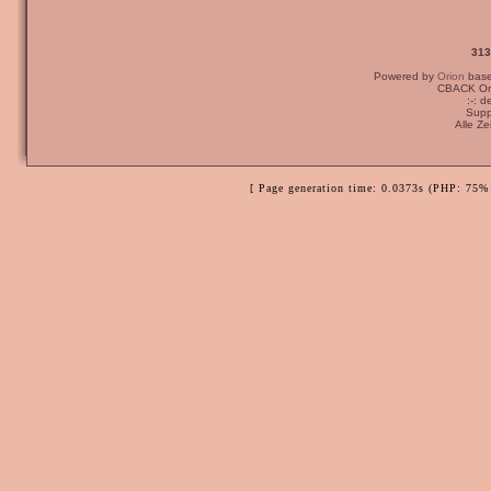
313
Powered by
Orion
bas
CBACK Ori
:-: 
Supp
Alle Z
[ Page generation time: 0.0373s (PHP: 75% 