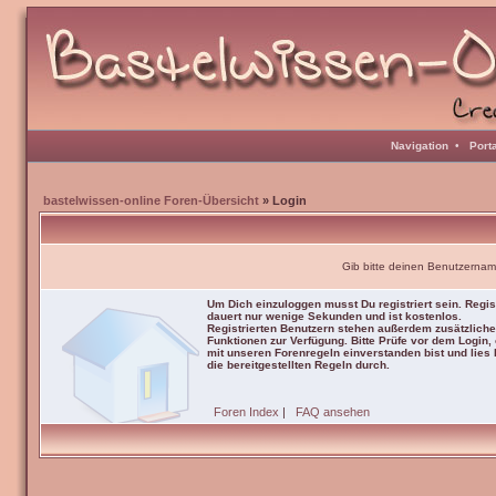
Navigation
•
Port
bastelwissen-online Foren-Übersicht
» Login
Gib bitte deinen Benutzernam
Um Dich einzuloggen musst Du registriert sein. Regis
dauert nur wenige Sekunden und ist kostenlos.
Registrierten Benutzern stehen außerdem zusätzliche
Funktionen zur Verfügung. Bitte Prüfe vor dem Login,
mit unseren Forenregeln einverstanden bist und lies b
die bereitgestellten Regeln durch.
Foren Index
|
FAQ ansehen