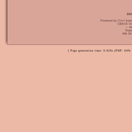
262
Powered by
Orion
bas
CBACK Ori
:-: 
Supp
Alle Z
[ Page generation time: 0.029s (PHP: 64% 