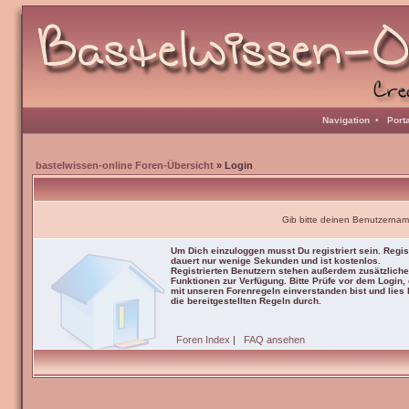
Navigation
•
Port
bastelwissen-online Foren-Übersicht
» Login
Gib bitte deinen Benutzernam
Um Dich einzuloggen musst Du registriert sein. Regis
dauert nur wenige Sekunden und ist kostenlos.
Registrierten Benutzern stehen außerdem zusätzliche
Funktionen zur Verfügung. Bitte Prüfe vor dem Login,
mit unseren Forenregeln einverstanden bist und lies b
die bereitgestellten Regeln durch.
Foren Index
|
FAQ ansehen