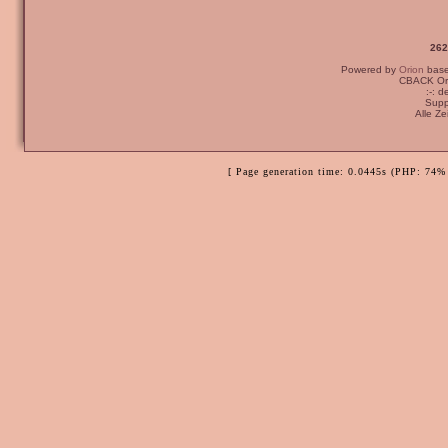
262
Powered by
Orion
bas
CBACK Ori
:-: 
Supp
Alle Z
[ Page generation time: 0.0445s (PHP: 74% 