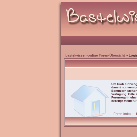
bastelwissen-online Foren-Übersicht
» Logi
Um Dich einzulog
dauert nur wenig
Benutzern stehen
Verfügung. Bitte
Forenregeln einve
bereitgestellten 
Foren Index
|