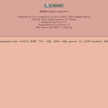
26202
Angriffe abgewehrt
Powered by
Orion
based on
phpBB
© 2001, 2002 phpBB Group
CBACK Orion Style based on FI Theme
:-: designed by
Angi0570
:-:
Supported by
OrionMods.de
Alle Zeiten sind GMT + 1 Stunde
generation time: 0.0472s (PHP: 71% - SQL: 29%) | SQL queries: 14 | GZIP disabled | De