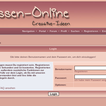
Navigation
•
Portal
•
Forum
•
Profil
•
Suchen
•
Registrieren
•
Ein
n
Login
Gib bitte deinen Benutzernamen und dein Passwort ein, um dich einzuloggen!
gen musst Du registriert sein. Registrieren
e Sekunden und ist kostenlos. Registrierten
Benutzername:
 außerdem zusätzliche Funktionen zur
Registrieren
 Prüfe vor dem Login, ob Du mit unseren
rstanden bist und lies bitte die
Regeln durch.
Passwort:
Ich habe mein Passwort ver
Optionen:
FAQ ansehen