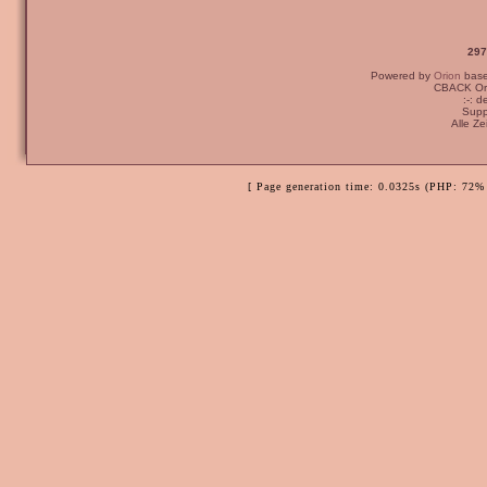
297
Powered by
Orion
bas
CBACK Ori
:-: 
Supp
Alle Z
[ Page generation time: 0.0325s (PHP: 72% 