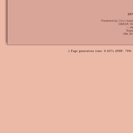
297
Powered by
Orion
bas
CBACK Ori
:-: 
Supp
Alle Z
[ Page generation time: 0.037s (PHP: 70% 