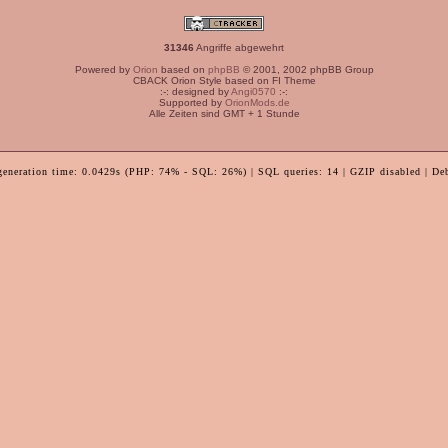
31346
Angriffe abgewehrt
Powered by
Orion
based on
phpBB
© 2001, 2002 phpBB Group
CBACK Orion Style based on FI Theme
:-: designed by
Angi0570
:-:
Supported by
OrionMods.de
Alle Zeiten sind GMT + 1 Stunde
generation time: 0.0429s (PHP: 74% - SQL: 26%) | SQL queries: 14 | GZIP disabled | De