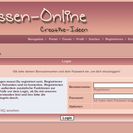
Navigation
•
Portal
•
Forum
•
Profil
•
Suchen
•
Registrieren
•
Ein
n
Login
Gib bitte deinen Benutzernamen und dein Passwort ein, um dich einzuloggen!
gen musst Du registriert sein. Registrieren
e Sekunden und ist kostenlos. Registrierten
Benutzername:
 außerdem zusätzliche Funktionen zur
Registrieren
 Prüfe vor dem Login, ob Du mit unseren
rstanden bist und lies bitte die
Regeln durch.
Passwort:
Ich habe mein Passwort ver
Optionen:
FAQ ansehen