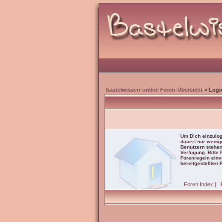
bastelwissen-online Foren-Übersicht
» Logi
Um Dich einzulog
dauert nur wenig
Benutzern stehen
Verfügung. Bitte
Forenregeln einve
bereitgestellten 
Foren Index
|