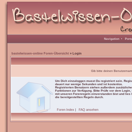
Navigation
•
Port
bastelwissen-online Foren-Übersicht
» Login
Gib bitte deinen Benutzernam
Um Dich einzuloggen musst Du registriert sein. Regis
dauert nur wenige Sekunden und ist kostenlos.
Registrierten Benutzern stehen außerdem zusätzliche
Funktionen zur Verfügung. Bitte Prüfe vor dem Login,
mit unseren Forenregeln einverstanden bist und lies b
die bereitgestellten Regeln durch.
Foren Index
|
FAQ ansehen