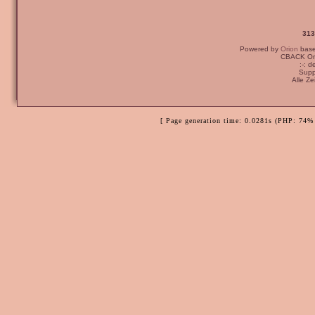
313
Powered by
Orion
bas
CBACK Ori
:-: 
Supp
Alle Z
[ Page generation time: 0.0281s (PHP: 74% 