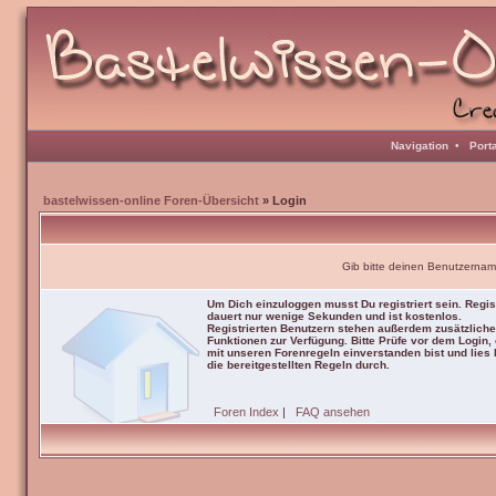
Navigation
•
Port
bastelwissen-online Foren-Übersicht
» Login
Gib bitte deinen Benutzernam
Um Dich einzuloggen musst Du registriert sein. Regis
dauert nur wenige Sekunden und ist kostenlos.
Registrierten Benutzern stehen außerdem zusätzliche
Funktionen zur Verfügung. Bitte Prüfe vor dem Login,
mit unseren Forenregeln einverstanden bist und lies b
die bereitgestellten Regeln durch.
Foren Index
|
FAQ ansehen