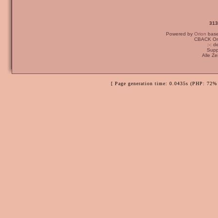
313
Powered by
Orion
bas
CBACK Ori
:-: 
Supp
Alle Z
[ Page generation time: 0.0435s (PHP: 72% 