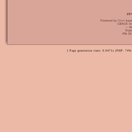
297
Powered by
Orion
bas
CBACK Ori
:-: 
Supp
Alle Z
[ Page generation time: 0.0471s (PHP: 74% 