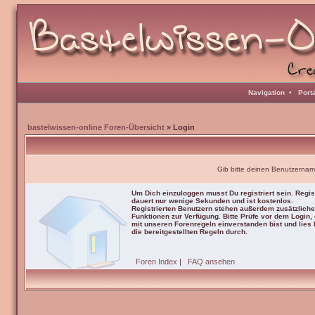
Navigation
•
Port
bastelwissen-online Foren-Übersicht
» Login
Gib bitte deinen Benutzernam
Um Dich einzuloggen musst Du registriert sein. Regis
dauert nur wenige Sekunden und ist kostenlos.
Registrierten Benutzern stehen außerdem zusätzliche
Funktionen zur Verfügung. Bitte Prüfe vor dem Login,
mit unseren Forenregeln einverstanden bist und lies b
die bereitgestellten Regeln durch.
Foren Index
|
FAQ ansehen