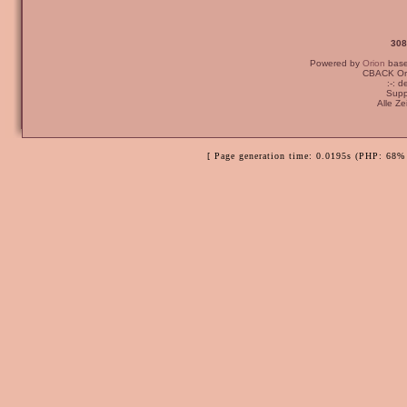
308
Powered by
Orion
bas
CBACK Ori
:-: 
Supp
Alle Z
[ Page generation time: 0.0195s (PHP: 68% 