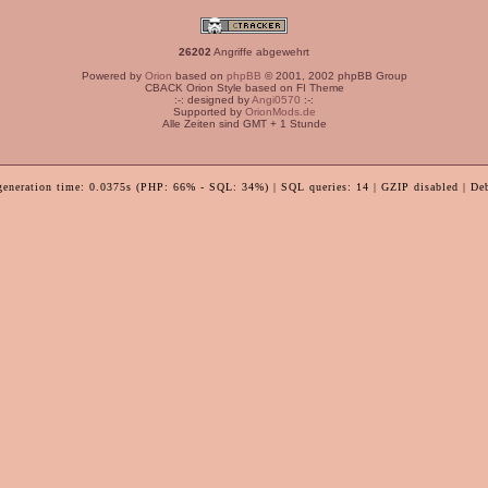
26202
Angriffe abgewehrt
Powered by
Orion
based on
phpBB
© 2001, 2002 phpBB Group
CBACK Orion Style based on FI Theme
:-: designed by
Angi0570
:-:
Supported by
OrionMods.de
Alle Zeiten sind GMT + 1 Stunde
generation time: 0.0375s (PHP: 66% - SQL: 34%) | SQL queries: 14 | GZIP disabled | De