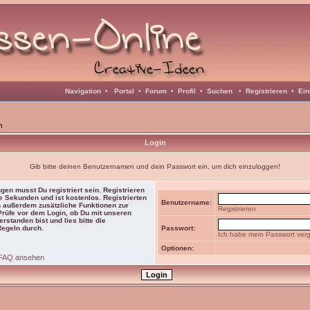
Navigation
•
Portal
•
Forum
•
Profil
•
Suchen
•
Registrieren
•
Ein
n
Login
Gib bitte deinen Benutzernamen und dein Passwort ein, um dich einzuloggen!
gen musst Du registriert sein. Registrieren
e Sekunden und ist kostenlos. Registrierten
Benutzername:
 außerdem zusätzliche Funktionen zur
Registrieren
 Prüfe vor dem Login, ob Du mit unseren
rstanden bist und lies bitte die
Regeln durch.
Passwort:
Ich habe mein Passwort ver
Optionen:
FAQ ansehen