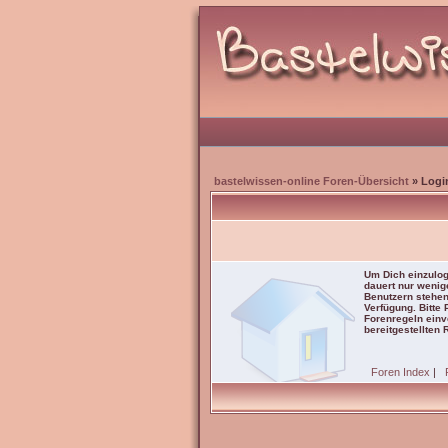
bastelwissen-online Foren-Übersicht
» Logi
Um Dich einzulog
dauert nur wenig
Benutzern stehen
Verfügung. Bitte
Forenregeln einve
bereitgestellten 
Foren Index
|